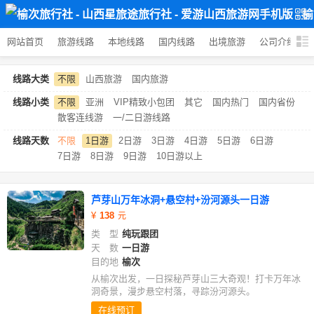
网站首页
旅游线路
本地线路
国内线路
出境旅游
公司介绍
线路大类
不限
山西旅游
国内旅游
线路小类
不限
亚洲
VIP精致小包团
其它
国内热门
国内省份
散客连线游
一/二日游线路
线路天数
不限
1日游
2日游
3日游
4日游
5日游
6日游
7日游
8日游
9日游
10日游以上
芦芽山万年冰洞+悬空村+汾河源头一日游
138
类 型
纯玩跟团
天 数
一日游
目的地
榆次
从榆次出发，一日探秘芦芽山三大奇观！打卡万年冰
洞奇景，漫步悬空村落，寻踪汾河源头。
在线预订