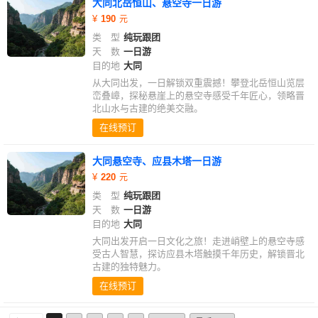
大同北岳恒山、悬空寺一日游
190
类 型
纯玩跟团
天 数
一日游
目的地
大同
从大同出发，一日解锁双重震撼！攀登北岳恒山览层
峦叠嶂，探秘悬崖上的悬空寺感受千年匠心，领略晋
北山水与古建的绝美交融。
在线预订
大同悬空寺、应县木塔一日游
220
类 型
纯玩跟团
天 数
一日游
目的地
大同
大同出发开启一日文化之旅！走进峭壁上的悬空寺感
受古人智慧，探访应县木塔触摸千年历史，解锁晋北
古建的独特魅力。
在线预订