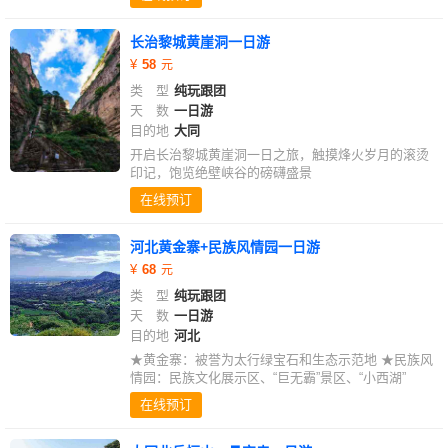
长治黎城黄崖洞一日游
58
类 型
纯玩跟团
天 数
一日游
目的地
大同
开启长治黎城黄崖洞一日之旅，触摸烽火岁月的滚烫
印记，饱览绝壁峡谷的磅礴盛景
在线预订
河北黄金寨+民族风情园一日游
68
类 型
纯玩跟团
天 数
一日游
目的地
河北
★黄金寨：被誉为太行绿宝石和生态示范地 ★民族风
情园：民族文化展示区、“巨无霸”景区、“小西湖”
在线预订