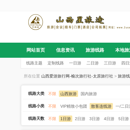
网站首页
信息资讯
旅游线路
本地旅
线路主题
定制线路
一日游
二日游
三日游
四日
所在位置
山西爱游旅行网-榆次旅行社-太原旅行社
>
旅游线
线路大类
不限
山西旅游
国内旅游
线路小类
不限
VIP精致小包团
散客连线游
一/二
线路天数
不限
1日游
2日游
3日游
4日游
5日游