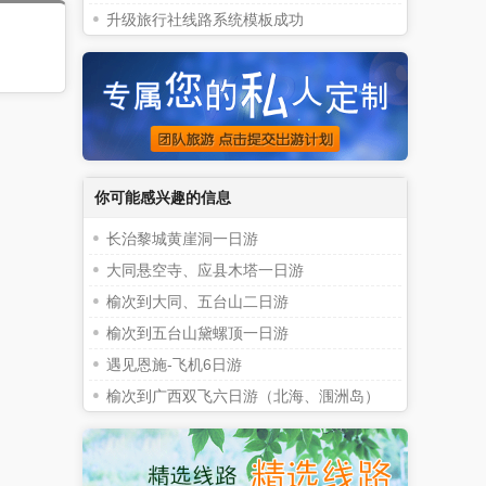
升级旅行社线路系统模板成功
你可能感兴趣的信息
长治黎城黄崖洞一日游
大同悬空寺、应县木塔一日游
榆次到大同、五台山二日游
榆次到五台山黛螺顶一日游
遇见恩施-飞机6日游
榆次到广西双飞六日游（北海、涠洲岛）