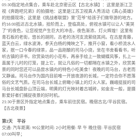
指定地点集合，乘车赴北京密云区【古北水镇】：这里是浙江卫
05:30
视《奔跑吧兄弟》的拍摄地：这里是江苏卫视真人秀活动《真心英雄》
的拍摄现场；这里是《挑战者联盟》里
范爷
给孩子们做导游的地方。
“
”
约
抵达古北水镇，拾阶而上，登临高处，俯视水镇可以让人
美哭
16:00
“
了
的夜色，让您视觉产生巨大的冲击，夜色渐浓、灯火辉煌！这里有
”
青石板的老街，悠长的胡同，古老的汤河支流萦绕其间。在古屋青藤，
蓝天白云，绿水波涛，参天白杨的掩映之下，推开小窗，看小桥流水人
家，抿一口今春的绿茶，品一品刚酿的司马小烧，坐在书舍看看书，听
听古镇的评书，欣赏染坊的小花布，再亲手绘上一致蝴蝶风筝，扎上一
直属于儿时的灯笼，提上它，就让凡俗的一切都隔在水镇之外，欣赏美
景的同时您还可以品尝水镇内的特色小吃美食！夜晚的司马台，古老而
又静谧。司马台作为国内目前唯一开放夜游的长城，一定符合你不愿落
俗的文艺气质。在司马台长城上俯瞰小镇上的灯火人家。巍峨挺拔的司
马台长城盘卧山顶云端，明黄的灯光映衬着古城砖，如金龙一般，是摄
影爱好者们捕捉夜景的好时机。
于景区外指定地点集合，乘车前往民宿。晚宿古北
平谷民宿。
21:30
/
【古北夜景】
第
天 平谷
2
交通
汽车距离
公里时间
小时用餐
早 午 晚住宿
平谷民宿
:
: 90
: 2
:
:
叫早；
07:00