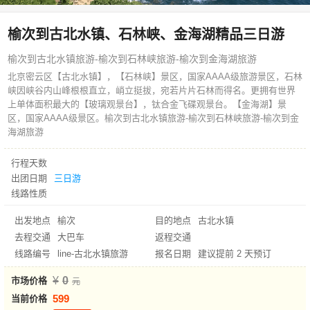
榆次到古北水镇、石林峡、金海湖精品三日游
榆次到古北水镇旅游-榆次到石林峡旅游-榆次到金海湖旅游
北京密云区【古北水镇】，【石林峡】景区，国家AAAA级旅游景区，石林
峡因峡谷内山峰根根直立，峭立挺拔，宛若片片石林而得名。更拥有世界
上单体面积最大的【玻璃观景台】，钛合金飞碟观景台。【金海湖】景
区，国家AAAA级景区。榆次到古北水镇旅游-榆次到石林峡旅游-榆次到金
海湖旅游
行程天数
出团日期
三日游
线路性质
出发地点
榆次
目的地点
古北水镇
去程交通
大巴车
返程交通
线路编号
line-古北水镇旅游
报名日期
建议提前 2 天预订
0
市场价格
599
当前价格