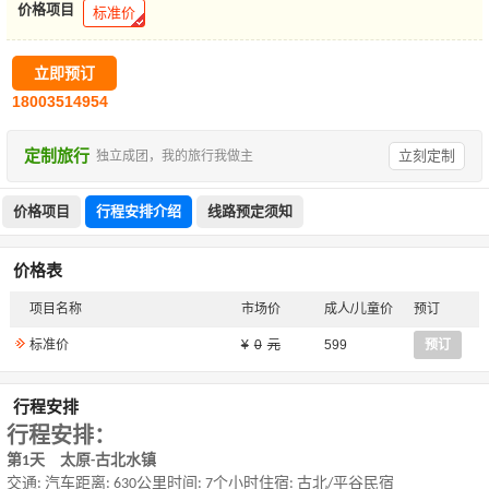
价格项目
标准价
立即预订
18003514954
定制旅行
立刻定制
独立成团，我的旅行我做主
价格项目
行程安排介绍
线路预定须知
价格表
项目名称
市场价
成人/儿童价
预订
标准价
0
599
预订
行程安排
行程安排：
第
天 太原
古北水镇
1
-
交通
汽车距离
公里时间
个小时住宿
古北
平谷民宿
:
: 630
: 7
:
/