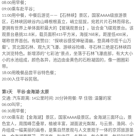
用早餐；
08:00
乘车赴平谷；
09:00
用中餐，中餐后游览
【石林峡】景区，国家
级旅游景
11:00
——
AAAA
区，石林峡因峡谷内山峰根根直立，峭立挺拔，宛若片片石林而得名。
更拥有世界上单体面积最大的【玻璃观景台】，钛合金飞碟观景台。该
观景台悬挑
米，载员面积
平方米，海拔
米，距崖低
米，
32.8
415
768
400
堪称世界首创。有联赞曰：
探峡谷感受神秘清幽，登高峰尽揽千山万
”
壑
。赏北国石林、观九天飞瀑、游峡谷险峰、寻石林三绝是石林峡四
“
大浏览特色。新增添的
七彩池
景点，坐落于石林飞瀑底部，有大大小
“
”
小的水池组成，颜色各异，池边由金黄色的石粉凝固的，像一圈圈彩
带。
用晚餐品尝平谷特色餐；
18:00
入住平谷民宿。
20:00
第
天 平谷
金海湖
太原
3
-
-
交通
汽车距离
公里时间
分钟用餐
早 住宿
温馨的家
:
: 14
: 20
:
:
叫早；
06:00
用早餐；
06:30
乘车赴【金海湖】景区，国家
级景区。金海湖三面环山，景
07:00
AAAA
色宜人，周围峰峦叠翠，植被丰富，湖面波光粼粼，与云景、渔网、小
舟组成一幅美丽的画卷，是集自然景观与人文景观于一体的京郊旅游圣