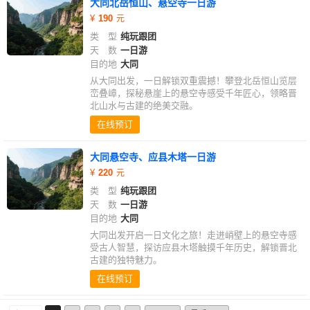
大同北岳恒山、悬空寺一日游
190
类 型
纯玩跟团
天 数
一日游
目的地
大同
从大同出发，一日解锁双重震撼！攀登北岳恒山览层
峦叠嶂，探秘悬崖上的悬空寺感受千年匠心，领略晋
北山水与古建的绝美交融。
在线预订
大同悬空寺、应县木塔一日游
220
类 型
纯玩跟团
天 数
一日游
目的地
大同
大同出发开启一日文化之旅！走进峭壁上的悬空寺感
受古人智慧，探访应县木塔触摸千年历史，解锁晋北
古建的独特魅力。
在线预订