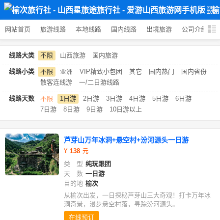
网站首页
旅游线路
本地线路
国内线路
出境旅游
公司介绍
线路大类
不限
山西旅游
国内旅游
线路小类
不限
亚洲
VIP精致小包团
其它
国内热门
国内省份
散客连线游
一/二日游线路
线路天数
不限
1日游
2日游
3日游
4日游
5日游
6日游
7日游
8日游
9日游
10日游以上
芦芽山万年冰洞+悬空村+汾河源头一日游
138
类 型
纯玩跟团
天 数
一日游
目的地
榆次
从榆次出发，一日探秘芦芽山三大奇观！打卡万年冰
洞奇景，漫步悬空村落，寻踪汾河源头。
在线预订