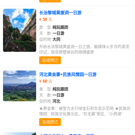
长治黎城黄崖洞一日游
58
类 型
纯玩跟团
天 数
一日游
目的地
大同
开启长治黎城黄崖洞一日之旅，触摸烽火岁月的滚烫
印记，饱览绝壁峡谷的磅礴盛景
在线预订
河北黄金寨+民族风情园一日游
68
类 型
纯玩跟团
天 数
一日游
目的地
河北
★黄金寨：被誉为太行绿宝石和生态示范地 ★民族风
情园：民族文化展示区、“巨无霸”景区、“小西湖”
在线预订