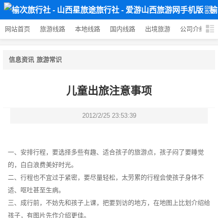
网站首页
旅游线路
本地线路
国内线路
出境旅游
公司介绍
信息资讯
旅游常识
儿童出旅注意事项
2012/2/25 23:53:39
一、安排行程，要选择多些有趣、适合孩子的旅游点，孩子闷了要睡觉
的，白白浪费美好时光。
二、行程也不宜过于紧密，要尽量轻松，太劳累的行程会使孩子身体不
适、呕吐甚至生病。
三、成行前，不妨先和孩子上课，把要到访的地方，在地图上比划介绍给
孩子，有图片先作介绍更佳。