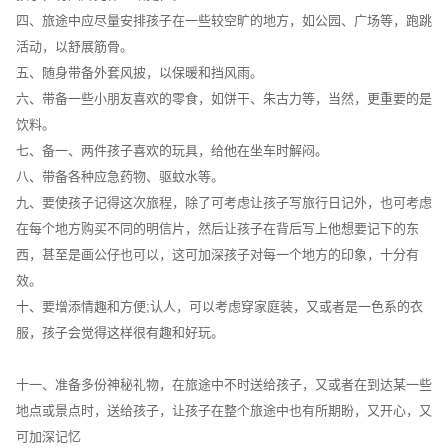
四、旅途中应尽量安排孩子在一些较空旷的地方，如公园、广场等，跑跳
活动，以舒展筋骨。
五、随身带备外套风披，以保暖和挡风雨。
六、带备一些小朋友喜欢的零食，如饼干、朱古力等，当然，更重要的是
饮料。
七、备一、两件孩子喜欢的玩具，给他在坐车时解闷。
八、带备各种应急药物、驱蚊水等。
九、要使孩子记得这次旅程，除了可考虑让孩子写旅行日记外，也可考虑
在每个地方购买不同的明信片，然后让孩子在背后写上他想要记下的东
西，甚至是画公仔也可以，这可加深孩子对每一个地方的印象，十分有
效。
十、要增添情趣和方便;认人，可以考虑穿家庭装，又或者是一色系的衣
服，孩子会觉得这样很有趣和好玩。
十一、准备多份神秘礼物，在旅途中不时送给孩子，又或者在到达某一些
地点或景点时，送给孩子，让孩子在整个旅途中也有所期盼，又开心，又
可加深记忆