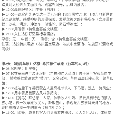
▶ 05:
0
0
跨黄河大桥进入美丽陕西、观塞外风光，后进内蒙古；
高速服务区用中餐（自理）；
▶ 12:00
一路欢声笑语到达一望无际的【银肯塔拉沙漠】
项吉尼斯世界
▶ 14:00
9
纪录诞生地。感受神秘的沙漠探险，发觉丝绸之路神秘所在（含沙漠套
餐：沙袜、滑沙、冲浪车、骑骆驼、奇石博物馆）；
用晚餐（特色鱼宴或火锅宴）；
▶ 19:00
入住达旗舒适型标准酒店。
▶ 21:00
早餐：无
中餐：无
晚餐：含（特色鱼宴或火锅宴）
住宿：达拉特旗酒店（达旗蓝宝酒店、达旗中宝酒店、达旗嘉兴酒店或
同级）
第
天
（驰骋草原）达旗
希拉穆仁草原（行车约
小时）
2
:
--
4
叫早；用早餐；
▶ 06:30
乘车前往广袤无垠的【希拉穆仁大草原】位于乌兰察布草原中
▶ 07:30
部， 希拉穆仁蒙语意为
黄河
，又名召河，草原四周丘陵起伏，绿草如
“
”
茵；
抵达后下车接受蒙古人最高礼节洗礼
下马酒，洗去一路风尘；
▶ 12:00
--
用中餐品尝蒙古风味手把肉；
▶ 12:30
【骑马】拜访蒙古人家，体验牧人生活、品尝具有特色的蒙古
▶ 14:00
族小吃，做一次草原牧民人；赴敖包山，参观蒙古族祭拜天神的地方，
聆听影响父辈一生的歌声《敖包相会》；
用晚餐，尊贵的客人们身着蒙古盛装，步入金色大厅，体验蒙
▶ 18:00