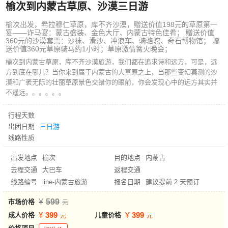
榆次到内蒙古草原、沙漠三日游
榆次出发，希拉穆仁草原，库不齐沙漠，赠送价值198元的草原第一
宴——诈马宴：蒙古盛装、金色大厅、内蒙古特色佳肴； 赠送价值
360元的沙漠套票：沙袜、滑沙、冲浪车、骑骆驼、奇石博物馆； 赠
送价值360元草原骑马约1小时；草原激情篝火晚会；
榆次到内蒙古草原，库不齐沙漠旅游，我们都在追求诗和远方，可是，远
方到底在哪儿？当你来到属于内蒙古的大草原之上，当那些变幻莫测的沙
漠和广袤无际的壮丽草原景色交错你的眼前，你会发现心中的远方其实并
不遥远。。。。。。
行程天数
出团日期
三日游
线路性质
出发地点
榆次
目的地点
内蒙古
去程交通
大巴车
返程交通
线路编号
line-内蒙古旅游
报名日期
建议提前 2 天预订
599
市场价格
399
399
成人价格
儿童价格