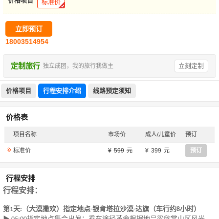
价格项目
标准价
立即预订
18003514954
定制旅行
立刻定制
独立成团，我的旅行我做主
价格项目
行程安排介绍
线路预定须知
价格表
项目名称
市场价
成人/儿童价
预订
标准价
599
399
预订
行程安排
行程安排：
第
天
（大漠撒欢）指定地点
银肯塔拉沙漠
达旗（车行约
小时）
1
:
-
-
8
指定地点集合出发；乘车途径革命根据地吕梁欣赏山区风光、