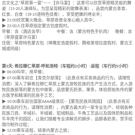
古文化之
草原第一宴
【诈马宴】：这里可以欣赏草原精灵般的舞
“
”——
姿（
人演绎队，为您呈现精彩的歌舞表演），品尝内蒙古青食、
15-20
红食、白食（
道特色佳肴），享受肥嫩的烤全羊；
18-25
欣赏篝火晚会、草原夜景全身心融入其中；
▶ 21:00
入住草原指定蒙古包度假村。
▶ 22:00
早餐：含（酒店含早）
中餐：含（蒙古特色手扒肉）
晚餐：含
（草原盛宴诈马宴）
住宿：草原特色蒙古包（神鹰宏浩度假村、腾格里塔拉度假村、蒙古王
城或同级）
第
天
希拉穆仁草原
呼和浩特（车程约
小时）
返程（车行约
小时）
3
:
-
2
-
5
叫早；用早餐；
▶ 06:00
（此景点有买卖商品的行为，请理性
乘车前往【青克尔部落】
▶ 07:00
消费）
深入了解希拉穆仁草原上蒙古游牧民族的生产生活方式，走入游
牧民族部落的蒙古包中做客，品尝蒙氏奶茶，果条，体验原始失传的蒙
古医学和精湛的民族手工艺；
（此景点有买
乘车前往国家
级景区
【蒙亮民族风情园】
▶ 10:00
AAAA
--
卖商品的行为，请理性消费）
，内蒙古最大的一家专业生产、经销各种
民族刀具、羊绒衫、羊绒被、驼绒制品、牛角工艺品以及固体奶制品和
牛羊肉干的园区，让我们随着专业讲解员的脚步、品醇香奶茶，赏手绘
围巾制作过程；
乘车返程，结束内蒙古之旅；
▶ 12:00