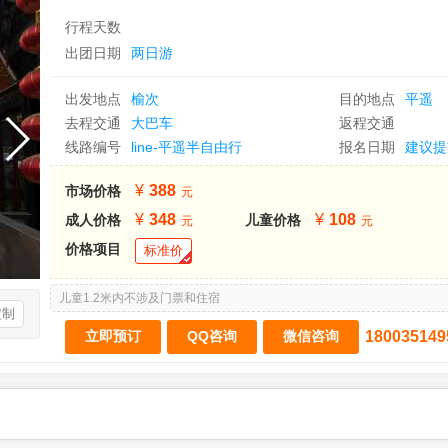
行程天数
出团日期
两日游
出发地点
榆次
目的地点
平遥
去程交通
大巴车
返程交通
线路编号
line-平遥半自由行
报名日期
建议提
388
市场价格
348
108
成人价格
儿童价格
价格项目
标准价
儿童1.2米内不涉及门票和住宿
定制
180035149