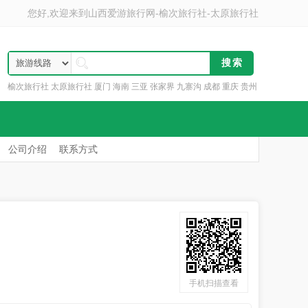
您好,欢迎来到
山西爱游旅行网-榆次旅行社-太原旅行社
榆次旅行社 太原旅行社 厦门 海南 三亚 张家界 九寨沟 成都 重庆 贵州
云南 丽江
公司介绍
联系方式
手机扫描查看