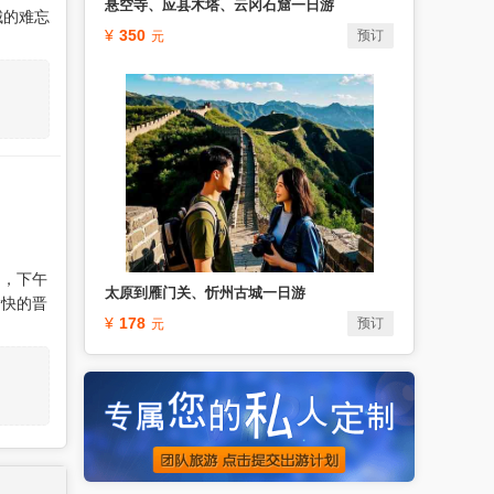
悬空寺、应县木塔、云冈石窟一日游
城的难忘
350
预订
），下午
太原到雁门关、忻州古城一日游
愉快的晋
178
预订