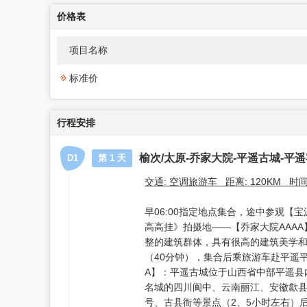
价格表
项目名称
标准价
行程安排
榆次/太原-乔家大院-平遥古城-平
D1
第 1 天
交通: 空调旅游车 距离: 120KM 时
早06:00指定地点集合，途中参观【
高高挂》拍摄地——【乔家大院AAAA
整的建筑群体，具有很高的建筑美学和
（40分钟），集合后乘旅游车赴平遥
A】：平遥古城位于山西省中部平遥县
名城的四川阆中、云南丽江、安徽歙县
号、古县衙等景点（2、5小时左右）