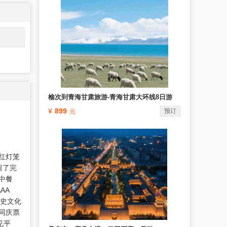
榆次到青海甘肃旅游-青海甘肃大环线8日游
899
预订
大红灯笼
留了完
中餐
AA
历史文化
同庆票
见平