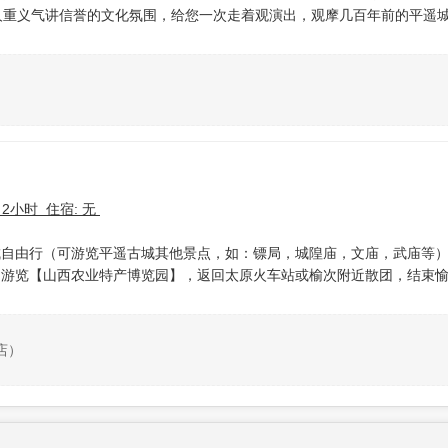
人重义气讲信誉的文化氛围，给您一次走着观演出，观摩几百年前的平遥
 2小时 住宿: 无
城自由行（可游览平遥古城其他景点，如：镖局，城隍庙，文庙，武庙等
中游览【山西农业特产博览园】，返回太原火车站或榆次附近散团，结束
店）