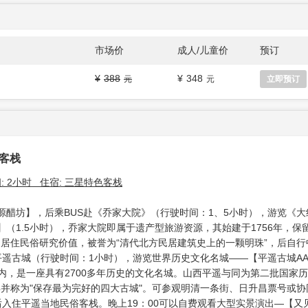
市场价
成人/儿童价
预订
388
348
立即预订
遥客栈
间: 2小时 住宿: 三星特色客栈
宝源醋坊】，后乘BUS赴《乔家大院》（行驶时间：1、5小时），游览《
】（1.5小时），乔家大院即属于遗产型旅游资源，其始建于1756年，保
居住民俗研究价值，被誉为“清代北方民居建筑史上的一颗明珠”，后自行
平遥古城（行驶时间：1小时），游览世界历史文化名城——【平遥古城AA
内，是一座具有2700多年历史的文化名城。山西平遥与同为第二批国家
并称为"保存最为完好的四大古城"。可参观明清一条街、日升昌票号或协
后入住平遥当地民俗客栈。晚上19：00可以自费观看大型实景演出—【又