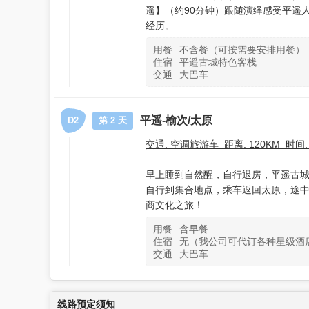
遥】（约90分钟）跟随演绎感受平遥
经历。
用餐
不含餐（可按需要安排用餐）
住宿
平遥古城特色客栈
交通
大巴车
平遥-榆次/太原
D2
第 2 天
交通: 空调旅游车 距离: 120KM 时间:
早上睡到自然醒，自行退房，平遥古
自行到集合地点，乘车返回太原，途
商文化之旅！
用餐
含早餐
住宿
无（我公司可代订各种星级酒
交通
大巴车
线路预定须知