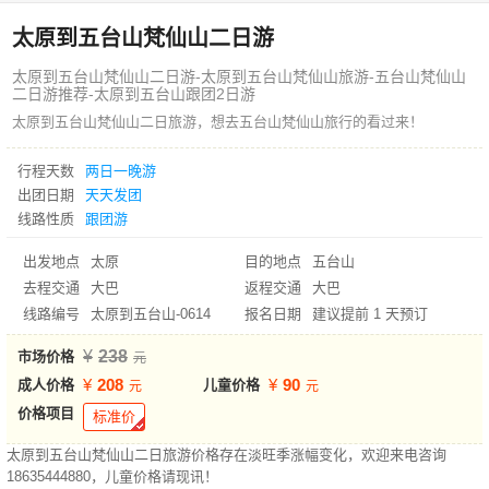
太原到五台山梵仙山二日游
太原到五台山梵仙山二日游-太原到五台山梵仙山旅游-五台山梵仙山
二日游推荐-太原到五台山跟团2日游
太原到五台山梵仙山二日旅游，想去五台山梵仙山旅行的看过来！
行程天数
两日一晚游
出团日期
天天发团
线路性质
跟团游
出发地点
太原
目的地点
五台山
去程交通
大巴
返程交通
大巴
线路编号
太原到五台山-0614
报名日期
建议提前 1 天预订
238
市场价格
208
90
成人价格
儿童价格
价格项目
标准价
太原到五台山梵仙山二日旅游价格存在淡旺季涨幅变化，欢迎来电咨询
18635444880，儿童价格请现讯！