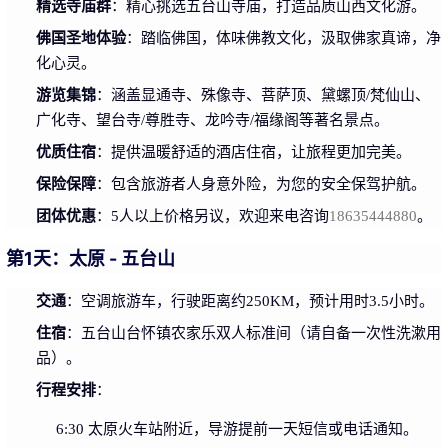
精选寺庙群
：精心挑选五台山寺庙，打造品质山西文化游。
佛国圣地体验
：踏临佛国，体味佛教文化，汲取佛家真谛，净
化心灵。
游览集锦
：涵盖显通寺、殊像寺、菩萨顶、黛螺顶/梵仙山、
广化寺、望台寺/尊胜寺、龙吟寺/福缘阁等著名景点。
优质住宿
：提供温暖舒适的酒店住宿，让旅程更加完美。
保险保障
：包含旅游者人身意外险，为您的安全保驾护航。
团体优惠
：5人以上价格另议，欢迎来电咨询
18635444880
。
第1天：太原 - 五台山
交通
：空调旅游车，行驶距离约250KM，预计用时3.5小时。
住宿
：五台山台怀镇农家乐双人标准间（请自备一次性洗漱用
品）。
行程安排
：
6:30 太原火车站附近，导游提前一天短信或电话通知。