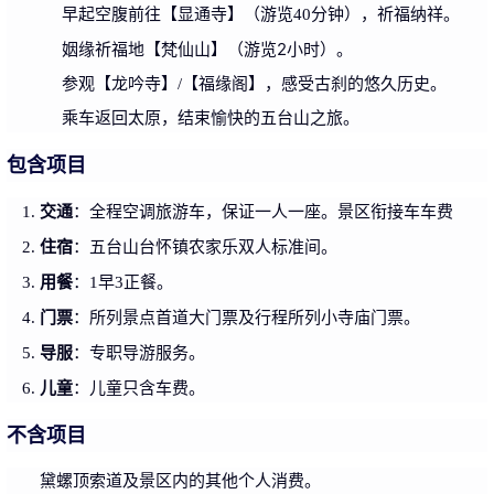
早起空腹前往【显通寺】（游览40分钟），祈福纳祥。
姻缘祈福地【梵仙山】（游览2小时）。
参观【龙吟寺】/【福缘阁】，感受古刹的悠久历史。
乘车返回太原，结束愉快的五台山之旅。
包含项目
交通
：全程空调旅游车，保证一人一座。景区衔接车车费
住宿
：五台山台怀镇农家乐双人标准间。
用餐
：1早3正餐。
门票
：所列景点首道大门票及行程所列小寺庙门票。
导服
：专职导游服务。
儿童
：儿童只含车费。
不含项目
黛螺顶索道及景区内的其他个人消费。