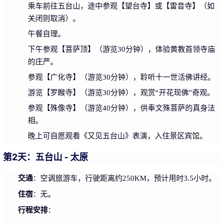
乘车前往五台山，途中参观【望台寺】或【雷音寺】（如
关闭则取消）。
午餐自理。
下午参观【菩萨顶】（游览30分钟），体验黄教首领寺庙
的庄严。
参观【广化寺】（游览30分钟），聆听十一世活佛讲经。
游览【罗睺寺】（游览30分钟），观赏“开花现佛”奇观。
参观【殊像寺】（游览40分钟），供奉文殊菩萨的真身法
相。
晚上可自愿观看《又见五台山》表演，入住景区宾馆。
第2天：五台山 - 太原
交通
：空调旅游车，行驶距离约250KM，预计用时3.5小时。
住宿
：无。
行程安排
：