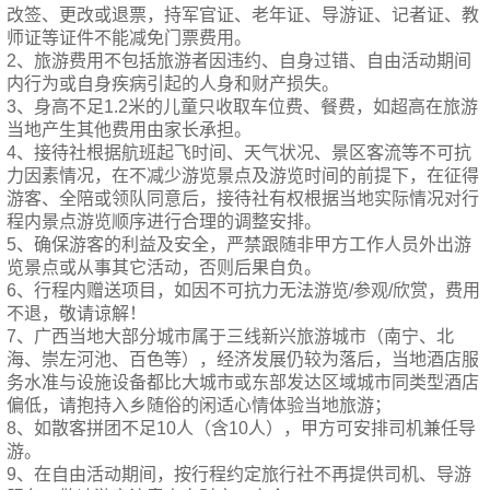
改签、更改或退票，持军官证、老年证、导游证、记者证、教
师证等证件不能减免门票费用。
2、旅游费用不包括旅游者因违约、自身过错、自由活动期间
内行为或自身疾病引起的人身和财产损失。
3、身高不足1.2米的儿童只收取车位费、餐费，如超高在旅游
当地产生其他费用由家长承担。
4、接待社根据航班起飞时间、天气状况、景区客流等不可抗
力因素情况，在不减少游览景点及游览时间的前提下，在征得
游客、全陪或领队同意后，接待社有权根据当地实际情况对行
程内景点游览顺序进行合理的调整安排。
5、确保游客的利益及安全，严禁跟随非甲方工作人员外出游
览景点或从事其它活动，否则后果自负。
6、行程内赠送项目，如因不可抗力无法游览/参观/欣赏，费用
不退，敬请谅解！
7、广西当地大部分城市属于三线新兴旅游城市（南宁、北
海、崇左河池、百色等），经济发展仍较为落后，当地酒店服
务水准与设施设备都比大城市或东部发达区域城市同类型酒店
偏低，请抱持入乡随俗的闲适心情体验当地旅游；
8、如散客拼团不足10人（含10人），甲方可安排司机兼任导
游。
9、在自由活动期间，按行程约定旅行社不再提供司机、导游