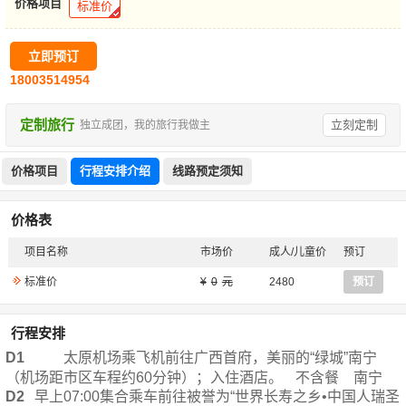
价格项目
标准价
立即预订
18003514954
定制旅行
立刻定制
独立成团，我的旅行我做主
价格项目
行程安排介绍
线路预定须知
价格表
项目名称
市场价
成人/儿童价
预订
标准价
0
2480
预订
行程安排
D1
太原机场乘飞机前往广西首府，美丽的“绿城”南宁
（机场距市区车程约60分钟）；入住酒店。
不含餐
南宁
D2
早上07:00集合乘车前往被誉为“世界长寿之乡•中国人瑞圣