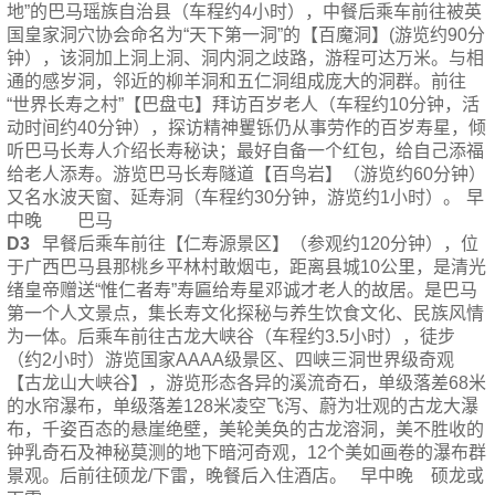
地”的巴马瑶族自治县（车程约4小时），中餐后乘车前往被英
国皇家洞穴协会命名为“天下第一洞”的【百魔洞】(游览约90分
钟），该洞加上洞上洞、洞内洞之歧路，游程可达万米。与相
通的感岁洞，邻近的柳羊洞和五仁洞组成庞大的洞群。前往
“世界长寿之村”【巴盘屯】拜访百岁老人（车程约10分钟，活
动时间约40分钟），探访精神矍铄仍从事劳作的百岁寿星，倾
听巴马长寿人介绍长寿秘诀；最好自备一个红包，给自己添福
给老人添寿。游览巴马长寿隧道【百鸟岩】（游览约60分钟）
又名水波天窗、延寿洞（车程约30分钟，游览约1小时）。
早
中晚
巴马
D3
早餐后乘车前往【仁寿源景区】（参观约120分钟），位
于广西巴马县那桃乡平林村敢烟屯，距离县城10公里，是清光
绪皇帝赠送“惟仁者寿”寿匾给寿星邓诚才老人的故居。是巴马
第一个人文景点，集长寿文化探秘与养生饮食文化、民族风情
为一体。后乘车前往古龙大峡谷（车程约3.5小时），徒步
（约2小时）游览国家AAAA级景区、四峡三洞世界级奇观
【古龙山大峡谷】，游览形态各异的溪流奇石，单级落差68米
的水帘瀑布，单级落差128米凌空飞泻、蔚为壮观的古龙大瀑
布，千姿百态的悬崖绝壁，美轮美奂的古龙溶洞，美不胜收的
钟乳奇石及神秘莫测的地下暗河奇观，12个美如画卷的瀑布群
景观。后前往硕龙/下雷，晚餐后入住酒店。
早中晚
硕龙或