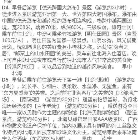
下雷
D4
早餐后游览【德天跨国大瀑布】景区（游览约2小时），
徒步进入景区游览亚洲第一大、世界第四大跨国瀑布，瀑布由
中国的德天瀑布和越南板约瀑布相连构成，横跨中越两国边
境，宽208米，落差70米，纵深60米，三级跌落，雄奇壮阔！
乘车前往北海，中途可乘坐竹筏游览【明仕田园】景区（自费
160元/人），明仕田园为国家一级景点，山明水秀，风光俊朗
清逸，恍如隔世般的美好素有小桂林之称，还获得“隐者之
居”、“邮票上的山水田园”的美誉。乘车前往北海入住酒店。晚
上可自由逛北海夜市或自行前往北海市人气非常高的美食街
【侨港风情街】，可以品尝到地道的越南风味美食。
早中
北海
D5
早餐后乘车前往游览天下第一滩【北海银滩】（游览约2
小时），滩长平、沙细白、浪柔软、水温净、无鲨鱼，素有
“东方夏威夷”的美誉。之后前往“北海客厅”之美誉的【北部湾广
场】、【南珠魂】（游览约30分钟）雕塑前拍照留影。游览北
海历经沧桑的【百年老街】（游览约30分钟），赠送游览全国
唯一一家以贝雕作为主题的博物馆【北海贝雕博物馆】（赠送
景点，游览约40分钟），北海贝雕馆是国家AAA级景区、广西
非物质文化遗产保护单位，馆内以展示具有鲜明的海上丝路文
化特点的北海贝雕技艺和珍珠文化为主，游览结束后乘车返南
宁入住酒店（车程约3.5小时）。
早中
南宁