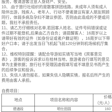
服务，敬请游客注意人身财产、安全。
10、.由于旅行社组织的是散客拼团线路，未成年人须有成人
陪伴出游，残疾人、老年人、行动不便者建议有家人朋友照顾
同行，体弱多病及孕妇不建议参团，否则由此造成的不便或问
题，我社不承担责任。
11、请乙方仔细核对名单,若因客人姓名、证件号码错误或证
件过期不能登机,后果由乙方自负；请提醒客人：16周岁以上
请带好有效的证件（如身份证或者户籍证明），16周岁以下带
好户口本；请于出发当日飞机起飞前120分钟到机场候机厅集
合，
12、维权特别提醒：请配合导游如实填写当地《宾客意见
表》，游客的投诉诉求以在桂林当地，旅游者自行填写的意见
单为主要依据；旅行社不受理因虚假填写或不填意见书而产生
的后续争议和投诉。
13、失信人请勿报名，如果失信人隐瞒实情，报名后所产生的
费用由客人承担。
自费项目：
价格
地点
项目名称和内容
（元/人
德通段
明仕田园
160