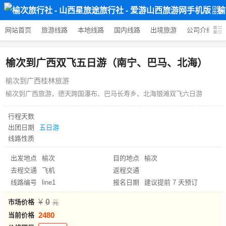
网站首页
旅游线路
本地线路
国内线路
出境旅游
公司介绍
榆次到广西双飞五日游（南宁、巴马、北海）
榆次到广西桂林旅游
榆次到广西旅游，德天跨国瀑布、巴马长寿乡、北海银滩双飞六日游
行程天数
出团日期
五日游
线路性质
出发地点
榆次
目的地点
榆次
去程交通
飞机
返程交通
线路编号
line1
报名日期
建议提前 7 天预订
0
市场价格
2480
当前价格