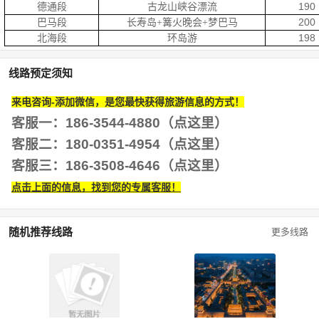
德通段
古龙山峡谷漂流
190
巴马段
200
长寿岛+篝火晚会+梦巴马
北海段
环岛游
198
线路预定须知
来电咨询-添加微信，是您最快获得旅游信息的方式！
客服一：186-3544-4880（点这里）
客服二：180-0351-4954
（点这里）
客服三：186-3508-4646
（点这里）
点击上面的信息，找到您的专属客服！
随机推荐线路
更多线路