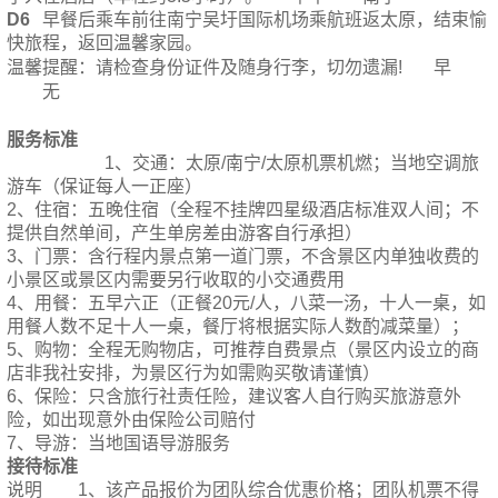
D6
早餐后乘车前往南宁吴圩国际机场乘航班返太原，结束愉
快旅程，返回温馨家园。
温馨提醒：请检查身份证件及随身行李，切勿遗漏!
早
无
服务标准
1、交通：太原/南宁/太原机票机燃；当地空调旅
游车（保证每人一正座）
2、住宿：五晚住宿（全程不挂牌四星级酒店标准双人间；不
提供自然单间，产生单房差由游客自行承担）
3、门票：含行程内景点第一道门票，不含景区内单独收费的
小景区或景区内需要另行收取的小交通费用
4、用餐：五早六正（正餐20元/人，八菜一汤，十人一桌，如
用餐人数不足十人一桌，餐厅将根据实际人数酌减菜量）；
5、购物：全程无购物店，可推荐自费景点（景区内设立的商
店非我社安排，为景区行为如需购买敬请谨慎）
6、保险：只含旅行社责任险，建议客人自行购买旅游意外
险，如出现意外由保险公司赔付
7、导游：当地国语导游服务
接待标准
说明
1、该产品报价为团队综合优惠价格；团队机票不得