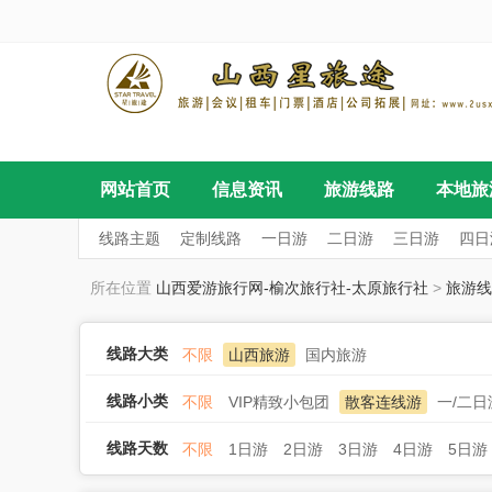
网站首页
信息资讯
旅游线路
本地旅
线路主题
定制线路
一日游
二日游
三日游
四日
所在位置
山西爱游旅行网-榆次旅行社-太原旅行社
>
旅游线
线路大类
不限
山西旅游
国内旅游
线路小类
不限
VIP精致小包团
散客连线游
一/二
线路天数
不限
1日游
2日游
3日游
4日游
5日游